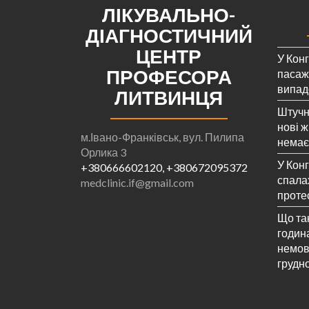
ЛІКУВАЛЬНО-
ДІАГНОСТИЧНИЙ
ЦЕНТР
У Кон
ПРОФЕСОРА
пасажи
випад
ЛИТВИНЦЯ
Штучн
нові ж
м.Івано-Франківськ, вул. Пилипа
немає
Орлика 3
У Конг
+380666602120, +380672095372
спала
medclinic.if@gmail.com
проте
Що та
година
немов
грудн