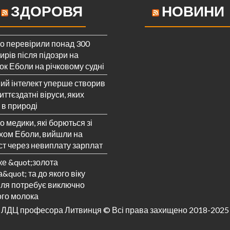
ЗДОРОВЯ
НОВИНИ
го перевірили понад 300
рів після підозри на
ок Еболи на річковому судні
ий інтелект уперше створив
иттєздатні віруси, яких
 в природі
о медики, які борються зі
хом Еболи, вийшли на
ст через невиплату зарплат
ке &quot;золота
&quot; та до якого віку
ля потребує виключно
ого молока
ЛДЦ професора Литвинця © Всі права захищено 2018-2025